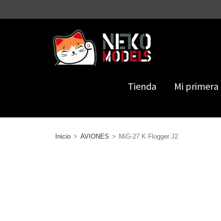
Tienda
Mi primera
Inicio
>
AVIONES
>
MiG-27 K Flogger J2