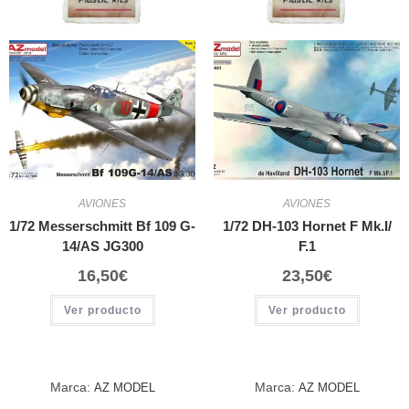
AVIONES
AVIONES
1/72 Messerschmitt Bf 109 G-
1/72 DH-103 Hornet F Mk.I/
14/AS JG300
F.1
16,50
€
23,50
€
Ver producto
Ver producto
Marca:
Marca:
AZ MODEL
AZ MODEL